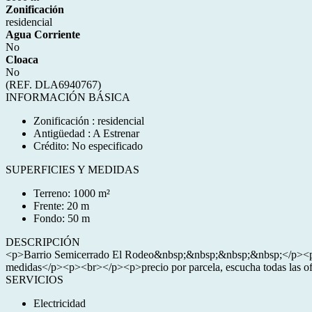
Zonificación
residencial
Agua Corriente
No
Cloaca
No
(REF. DLA6940767)
INFORMACIÓN BÁSICA
Zonificación : residencial
Antigüedad : A Estrenar
Crédito: No especificado
SUPERFICIES Y MEDIDAS
Terreno: 1000 m²
Frente: 20 m
Fondo: 50 m
DESCRIPCIÓN
<p>Barrio Semicerrado El Rodeo&nbsp;&nbsp;&nbsp;&nbsp;</p><p><b
medidas</p><p><br></p><p>precio por parcela, escucha todas las of
SERVICIOS
Electricidad