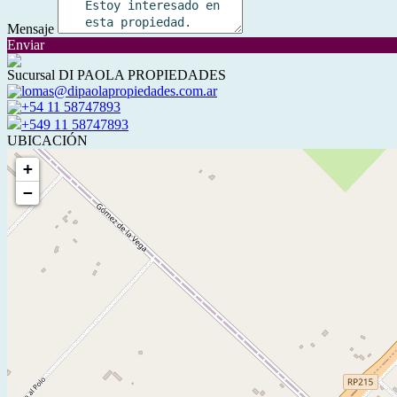
Mensaje
Enviar
Sucursal DI PAOLA PROPIEDADES
lomas@dipaolapropiedades.com.ar
+54 11 58747893
+549 11 58747893
UBICACIÓN
+
−