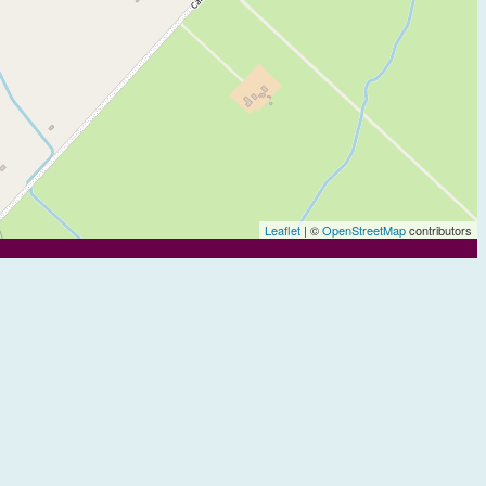
Leaflet
| ©
OpenStreetMap
contributors