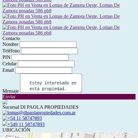
Contacto
Nombre
Teléfono
PIN
Celular
Email
Mensaje
Enviar
Sucursal DI PAOLA PROPIEDADES
lomas@dipaolapropiedades.com.ar
+54 11 58747893
+549 11 58747893
UBICACIÓN