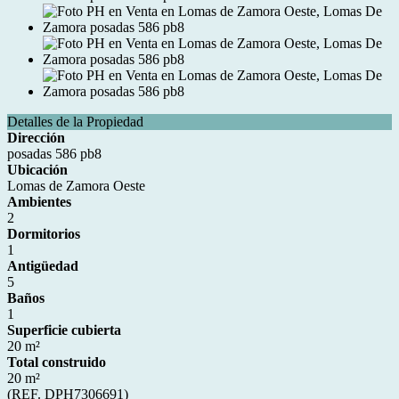
Detalles de la Propiedad
Dirección
posadas 586 pb8
Ubicación
Lomas de Zamora Oeste
Ambientes
2
Dormitorios
1
Antigüedad
5
Baños
1
Superficie cubierta
20 m²
Total construido
20 m²
(REF. DPH7306691)