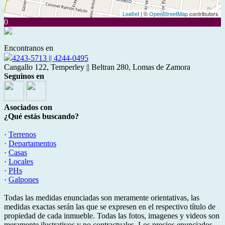
Leaflet
| ©
OpenStreetMap
contributors
0
Encontranos en
4243-5713 || 4244-0495
Cangallo 122, Temperley || Beltran 280, Lomas de Zamora
Seguinos en
Asociados con
¿Qué estás buscando?
·
Terrenos
·
Departamentos
·
Casas
·
Locales
·
PHs
·
Galpones
Todas las medidas enunciadas son meramente orientativas, las
medidas exactas serán las que se expresen en el respectivo título de
propiedad de cada inmueble. Todas las fotos, imagenes y videos son
meramente ilustrativos y no contractuales. Los precios enunciados