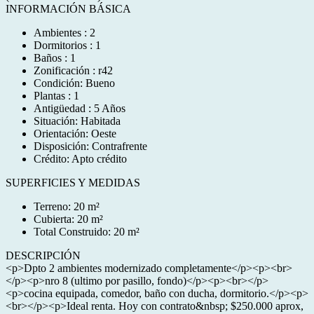
INFORMACIÓN BÁSICA
Ambientes : 2
Dormitorios : 1
Baños : 1
Zonificación : r42
Condición: Bueno
Plantas : 1
Antigüedad : 5 Años
Situación: Habitada
Orientación: Oeste
Disposición: Contrafrente
Crédito: Apto crédito
SUPERFICIES Y MEDIDAS
Terreno: 20 m²
Cubierta: 20 m²
Total Construido: 20 m²
DESCRIPCIÓN
<p>Dpto 2 ambientes modernizado completamente</p><p><br>
</p><p>nro 8 (ultimo por pasillo, fondo)</p><p><br></p>
<p>cocina equipada, comedor, baño con ducha, dormitorio.</p><p>
<br></p><p>Ideal renta. Hoy con contrato&nbsp; $250.000 aprox,