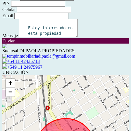
PIN
Celular
Email
Mensaje
Enviar
Sucursal DI PAOLA PROPIEDADES
tempinmobiliariadipaola@gmail.com
+54 11 42435713
+549 11 24975967
UBICACIÓN
+
−