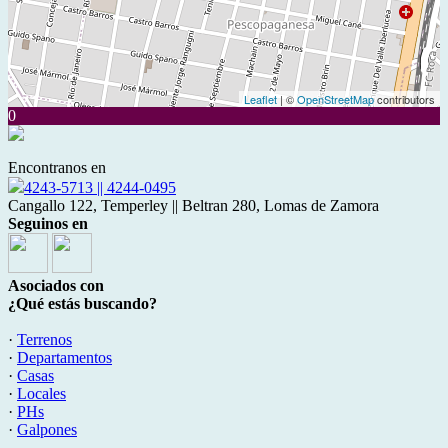
Leaflet
| ©
OpenStreetMap
contributors
0
Encontranos en
4243-5713 || 4244-0495
Cangallo 122, Temperley || Beltran 280, Lomas de Zamora
Seguinos en
Asociados con
¿Qué estás buscando?
·
Terrenos
·
Departamentos
·
Casas
·
Locales
·
PHs
·
Galpones