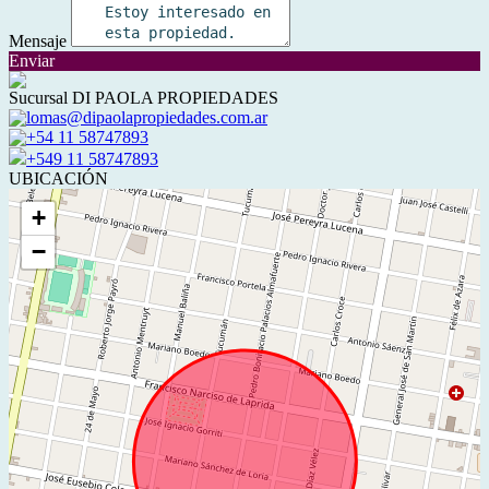
Mensaje
Enviar
Sucursal DI PAOLA PROPIEDADES
lomas@dipaolapropiedades.com.ar
+54 11 58747893
+549 11 58747893
UBICACIÓN
+
−