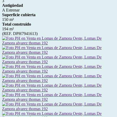
3
Antigüedad
A Estrenar
Superficie cubierta
150 m²
Total construido
194 m²
(REF. DPH7941613)