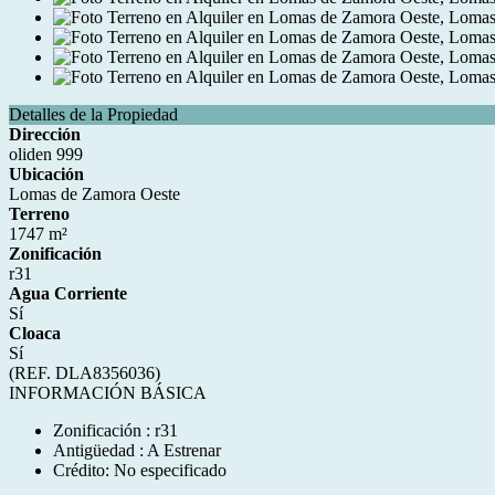
Detalles de la Propiedad
Dirección
oliden 999
Ubicación
Lomas de Zamora Oeste
Terreno
1747 m²
Zonificación
r31
Agua Corriente
Sí
Cloaca
Sí
(REF. DLA8356036)
INFORMACIÓN BÁSICA
Zonificación : r31
Antigüedad : A Estrenar
Crédito: No especificado