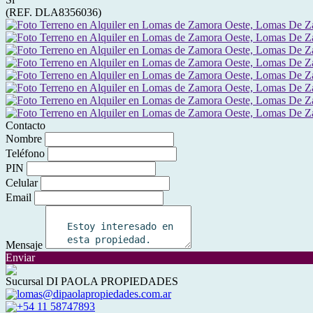
(REF. DLA8356036)
Contacto
Nombre
Teléfono
PIN
Celular
Email
Mensaje
Enviar
Sucursal DI PAOLA PROPIEDADES
lomas@dipaolapropiedades.com.ar
+54 11 58747893