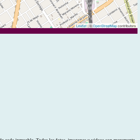
Leaflet
| ©
OpenStreetMap
contributors