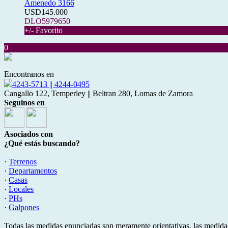
Amenedo 3166
USD145.000
DLO5979650
+/- Favorito
0
Encontranos en
4243-5713 || 4244-0495
Cangallo 122, Temperley || Beltran 280, Lomas de Zamora
Seguinos en
Asociados con
¿Qué estás buscando?
·
Terrenos
·
Departamentos
·
Casas
·
Locales
·
PHs
·
Galpones
Todas las medidas enunciadas son meramente orientativas, las medidas