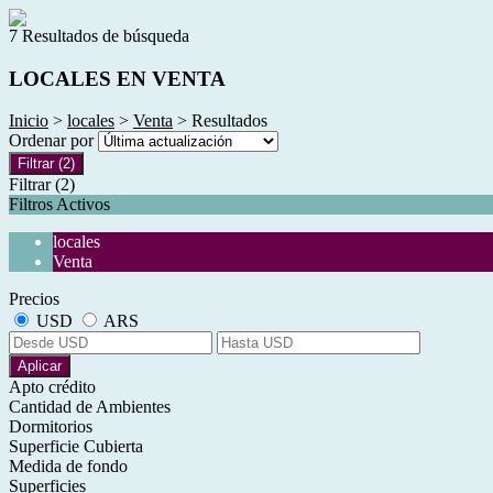
7 Resultados de búsqueda
LOCALES EN VENTA
Inicio
>
locales
>
Venta
> Resultados
Ordenar por
Filtrar
(2)
Filtrar
(2)
Filtros Activos
locales
Venta
Precios
USD
ARS
Aplicar
Apto crédito
Cantidad de Ambientes
Dormitorios
Superficie Cubierta
Medida de fondo
Superficies